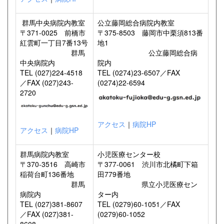
群馬中央病院内教室
公立藤岡総合病院内教室
〒371-0025 前橋市
〒375-8503 藤岡市中栗須813番
紅雲町一丁目7番13号
地1
群馬
公立藤岡総合病
中央病院内
院内
TEL (027)224-4518
TEL (0274)23-6507／FAX
／FAX (027)243-
(0274)22-6594
2720
アクセス
｜
病院HP
アクセス
｜
病院HP
群馬病院内教室
小児医療センター校
〒370-3516 高崎市
〒377-0061 渋川市北橘町下箱
稲荷台町136番地
田779番地
群馬
県立小児医療セン
病院内
ター内
TEL (027)381-8607
TEL (0279)60-1051／FAX
／FAX (027)381-
(0279)60-1052
8608