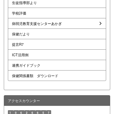
生徒指導部より
学校評価
病弱児教育支援センターあかぎ
保健だより
提言R7
ICT活用例
連携ガイドブック
保健関係書類 ダウンロード
アクセスカウンター
1
0
6
2
6
6
5
7