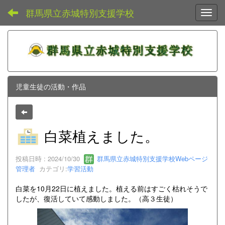
群馬県立赤城特別支援学校
Toggl
児童生徒の活動・作品
白菜植えました。
投稿日時 : 2024/10/30
群馬県立赤城特別支援学校Webページ
管理者
カテゴリ:
学習活動
白菜を10月22日に植えました。植える前はすごく枯れそうで
したが、復活していて感動しました。（高３生徒）