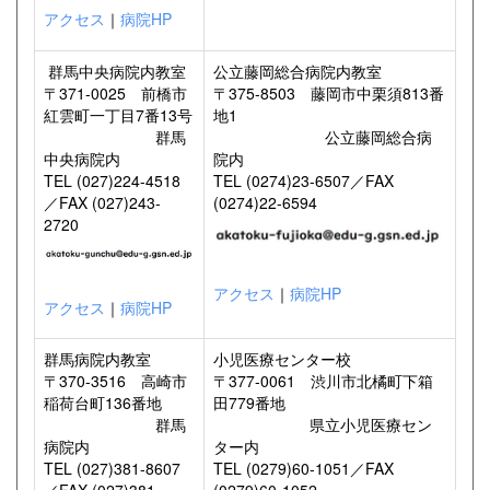
アクセス
｜
病院HP
群馬中央病院内教室
公立藤岡総合病院内教室
〒371-0025 前橋市
〒375-8503 藤岡市中栗須813番
紅雲町一丁目7番13号
地1
群馬
公立藤岡総合病
中央病院内
院内
TEL (027)224-4518
TEL (0274)23-6507／FAX
／FAX (027)243-
(0274)22-6594
2720
アクセス
｜
病院HP
アクセス
｜
病院HP
群馬病院内教室
小児医療センター校
〒370-3516 高崎市
〒377-0061 渋川市北橘町下箱
稲荷台町136番地
田779番地
群馬
県立小児医療セン
病院内
ター内
TEL (027)381-8607
TEL (0279)60-1051／FAX
／FAX (027)381-
(0279)60-1052