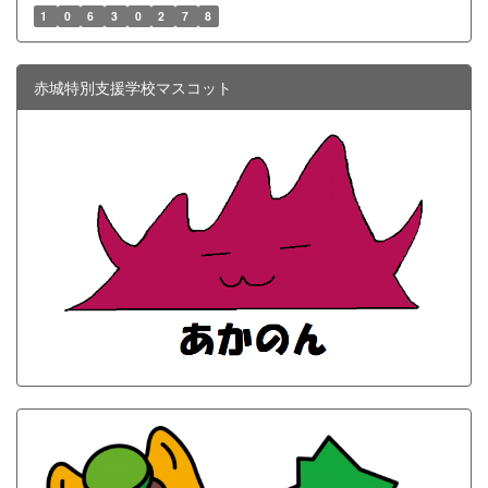
1
0
6
3
0
2
7
8
赤城特別支援学校マスコット