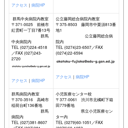
アクセス
｜
病院HP
群馬中央病院内教室
公立藤岡総合病院内教室
〒371-0025 前橋市
〒375-8503 藤岡市中栗須813番
紅雲町一丁目7番13号
地1
群馬
公立藤岡総合病
中央病院内
院内
TEL (027)224-4518
TEL (0274)23-6507／FAX
／FAX (027)243-
(0274)22-6594
2720
アクセス
｜
病院HP
アクセス
｜
病院HP
群馬病院内教室
小児医療センター校
〒370-3516 高崎市
〒377-0061 渋川市北橘町下箱
稲荷台町136番地
田779番地
群馬
県立小児医療セン
病院内
ター内
TEL (027)381-8607
TEL (0279)60-1051／FAX
／FAX (027)381-
(0279)60-1052