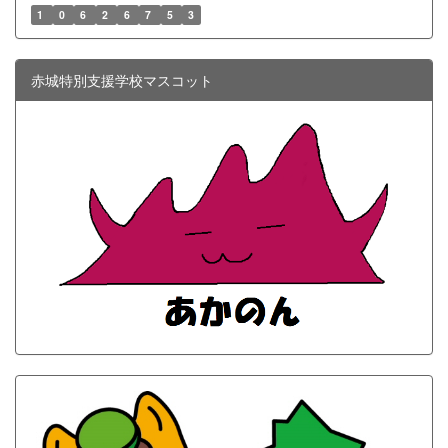
1
0
6
2
6
7
5
3
赤城特別支援学校マスコット