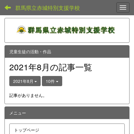
群馬県立赤城特別支援学校
Toggl
児童生徒の活動・作品
2021年8月の記事一覧
2021年8月
10件
記事がありません。
メニュー
トップページ