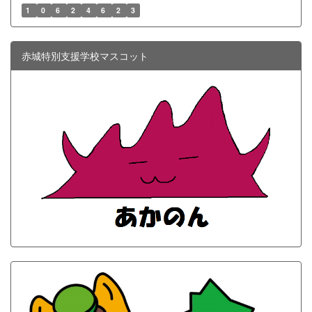
1
0
6
2
4
6
2
3
赤城特別支援学校マスコット