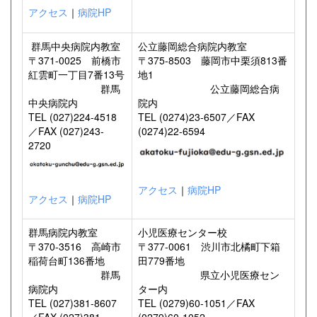
アクセス
｜
病院HP
群馬中央病院内教室
公立藤岡総合病院内教室
〒371-0025 前橋市
〒375-8503 藤岡市中栗須813番
紅雲町一丁目7番13号
地1
群馬
公立藤岡総合病
中央病院内
院内
TEL (027)224-4518
TEL (0274)23-6507／FAX
／FAX (027)243-
(0274)22-6594
2720
アクセス
｜
病院HP
アクセス
｜
病院HP
群馬病院内教室
小児医療センター校
〒370-3516 高崎市
〒377-0061 渋川市北橘町下箱
稲荷台町136番地
田779番地
群馬
県立小児医療セン
病院内
ター内
TEL (027)381-8607
TEL (0279)60-1051／FAX
／FAX (027)381-
(0279)60-1052