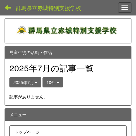
群馬県立赤城特別支援学校
Toggl
児童生徒の活動・作品
2025年7月の記事一覧
2025年7月
10件
記事がありません。
メニュー
トップページ