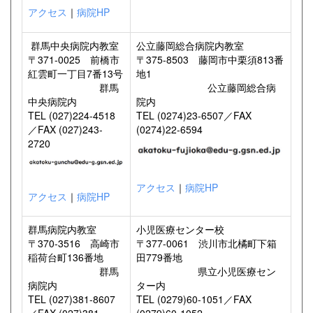
アクセス
｜
病院HP
群馬中央病院内教室
公立藤岡総合病院内教室
〒371-0025 前橋市
〒375-8503 藤岡市中栗須813番
紅雲町一丁目7番13号
地1
群馬
公立藤岡総合病
中央病院内
院内
TEL (027)224-4518
TEL (0274)23-6507／FAX
／FAX (027)243-
(0274)22-6594
2720
アクセス
｜
病院HP
アクセス
｜
病院HP
群馬病院内教室
小児医療センター校
〒370-3516 高崎市
〒377-0061 渋川市北橘町下箱
稲荷台町136番地
田779番地
群馬
県立小児医療セン
病院内
ター内
TEL (027)381-8607
TEL (0279)60-1051／FAX
／FAX (027)381-
(0279)60-1052