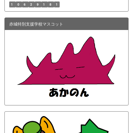
1
0
6
2
9
1
8
1
赤城特別支援学校マスコット