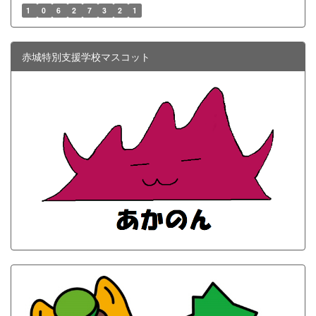
1
0
6
2
7
3
2
1
赤城特別支援学校マスコット