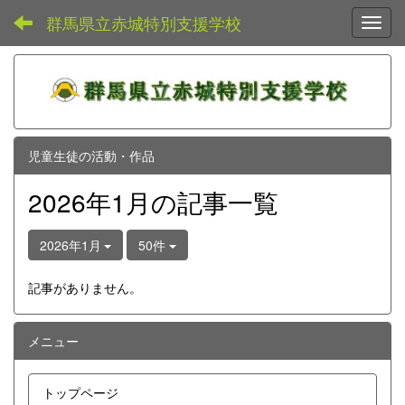
群馬県立赤城特別支援学校
Toggl
児童生徒の活動・作品
2026年1月の記事一覧
2026年1月
50件
記事がありません。
メニュー
トップページ