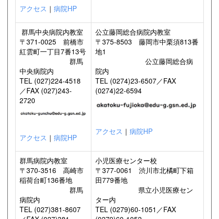
アクセス
｜
病院HP
群馬中央病院内教室
公立藤岡総合病院内教室
〒371-0025 前橋市
〒375-8503 藤岡市中栗須813番
紅雲町一丁目7番13号
地1
群馬
公立藤岡総合病
中央病院内
院内
TEL (027)224-4518
TEL (0274)23-6507／FAX
／FAX (027)243-
(0274)22-6594
2720
アクセス
｜
病院HP
アクセス
｜
病院HP
群馬病院内教室
小児医療センター校
〒370-3516 高崎市
〒377-0061 渋川市北橘町下箱
稲荷台町136番地
田779番地
群馬
県立小児医療セン
病院内
ター内
TEL (027)381-8607
TEL (0279)60-1051／FAX
／FAX (027)381-
(0279)60-1052