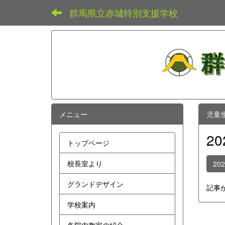
群馬県立赤城特別支援学校
メニュー
児童
2
トップページ
校長室より
20
グランドデザイン
記事
学校案内