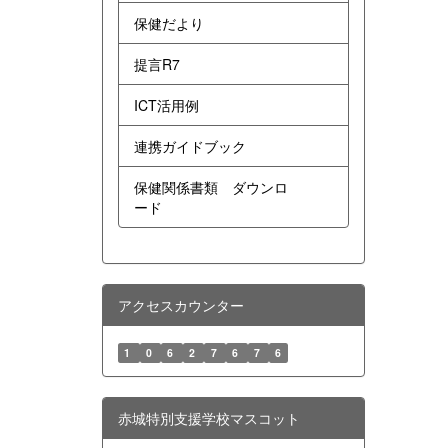
保健だより
提言R7
ICT活用例
連携ガイドブック
保健関係書類 ダウンロ
ード
アクセスカウンター
1
0
6
2
7
6
7
6
赤城特別支援学校マスコット