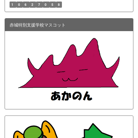
1
0
6
2
7
0
5
8
赤城特別支援学校マスコット