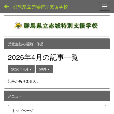
群馬県立赤城特別支援学校
Toggl
児童生徒の活動・作品
2026年4月の記事一覧
2026年4月
50件
記事がありません。
メニュー
トップページ