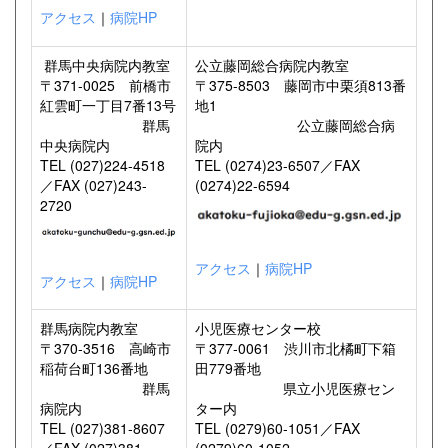
アクセス
｜
病院HP
群馬中央病院内教室
公立藤岡総合病院内教室
〒371-0025 前橋市
〒375-8503 藤岡市中栗須813番
紅雲町一丁目7番13号
地1
群馬
公立藤岡総合病
中央病院内
院内
TEL (027)224-4518
TEL (0274)23-6507／FAX
／FAX (027)243-
(0274)22-6594
2720
アクセス
｜
病院HP
アクセス
｜
病院HP
群馬病院内教室
小児医療センター校
〒370-3516 高崎市
〒377-0061 渋川市北橘町下箱
稲荷台町136番地
田779番地
群馬
県立小児医療セン
病院内
ター内
TEL (027)381-8607
TEL (0279)60-1051／FAX
／FAX (027)381-
(0279)60-1052