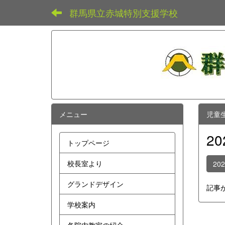
群馬県立赤城特別支援学校
メニュー
児童
2
トップページ
校長室より
20
グランドデザイン
記事
学校案内