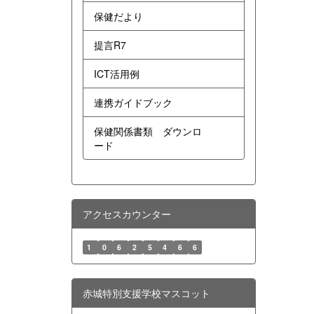
保健だより
提言R7
ICT活用例
連携ガイドブック
保健関係書類 ダウンロ
ード
アクセスカウンター
1
0
6
2
5
4
6
6
赤城特別支援学校マスコット