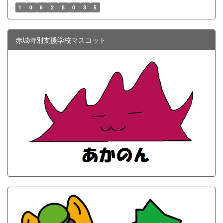
1
0
6
2
8
0
3
5
赤城特別支援学校マスコット