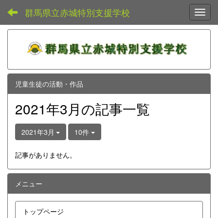
群馬県立赤城特別支援学校
Toggl
児童生徒の活動・作品
2021年3月の記事一覧
2021年3月
10件
記事がありません。
メニュー
トップページ