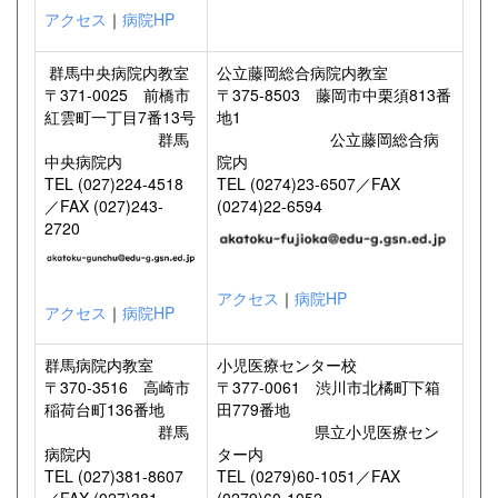
アクセス
｜
病院HP
群馬中央病院内教室
公立藤岡総合病院内教室
〒371-0025 前橋市
〒375-8503 藤岡市中栗須813番
紅雲町一丁目7番13号
地1
群馬
公立藤岡総合病
中央病院内
院内
TEL (027)224-4518
TEL (0274)23-6507／FAX
／FAX (027)243-
(0274)22-6594
2720
アクセス
｜
病院HP
アクセス
｜
病院HP
群馬病院内教室
小児医療センター校
〒370-3516 高崎市
〒377-0061 渋川市北橘町下箱
稲荷台町136番地
田779番地
群馬
県立小児医療セン
病院内
ター内
TEL (027)381-8607
TEL (0279)60-1051／FAX
／FAX (027)381-
(0279)60-1052