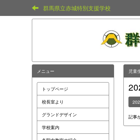
群馬県立赤城特別支援学校
メニュー
児童
2
トップページ
校長室より
20
グランドデザイン
記事
学校案内