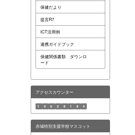
保健だより
提言R7
ICT活用例
連携ガイドブック
保健関係書類 ダウンロ
ード
アクセスカウンター
1
0
6
2
8
1
8
4
赤城特別支援学校マスコット