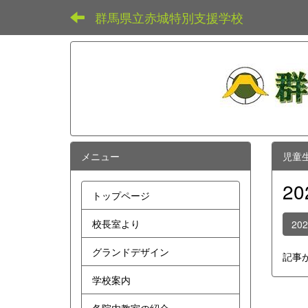
群馬県立赤城特別支援学校
メニュー
児童
2
トップページ
校長室より
20
グランドデザイン
記事
学校案内