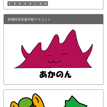
1
0
6
2
9
1
6
9
赤城特別支援学校マスコット