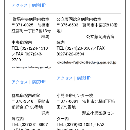
アクセス
｜
病院HP
群馬中央病院内教室
公立藤岡総合病院内教室
〒371-0025 前橋市
〒375-8503 藤岡市中栗須813番
紅雲町一丁目7番13号
地1
群馬
公立藤岡総合病
中央病院内
院内
TEL (027)224-4518
TEL (0274)23-6507／FAX
／FAX (027)243-
(0274)22-6594
2720
アクセス
｜
病院HP
アクセス
｜
病院HP
群馬病院内教室
小児医療センター校
〒370-3516 高崎市
〒377-0061 渋川市北橘町下箱
稲荷台町136番地
田779番地
群馬
県立小児医療セン
病院内
ター内
TEL (027)381-8607
TEL (0279)60-1051／FAX
／FAX (027)381-
(0279)60-1052