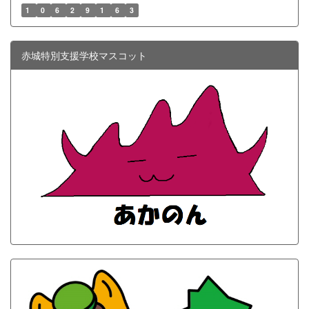
1
0
6
2
9
1
6
3
赤城特別支援学校マスコット