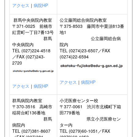
アクセス
｜
病院HP
群馬中央病院内教室
公立藤岡総合病院内教室
〒371-0025 前橋市
〒375-8503 藤岡市中栗須813番
紅雲町一丁目7番13号
地1
群馬
公立藤岡総合病
中央病院内
院内
TEL (027)224-4518
TEL (0274)23-6507／FAX
／FAX (027)243-
(0274)22-6594
2720
アクセス
｜
病院HP
アクセス
｜
病院HP
群馬病院内教室
小児医療センター校
〒370-3516 高崎市
〒377-0061 渋川市北橘町下箱
稲荷台町136番地
田779番地
群馬
県立小児医療セン
病院内
ター内
TEL (027)381-8607
TEL (0279)60-1051／FAX
／FAX (027)381-
(0279)60-1052