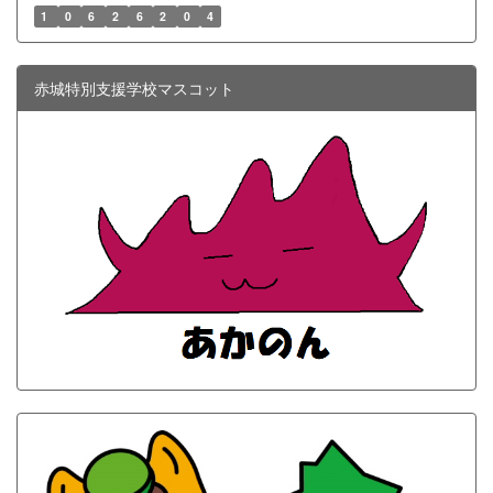
1
0
6
2
6
2
0
4
赤城特別支援学校マスコット