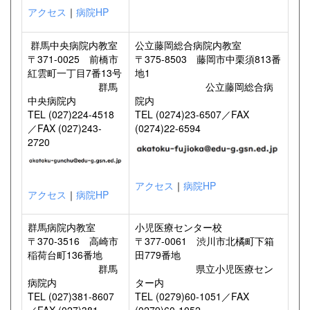
アクセス
｜
病院HP
群馬中央病院内教室
公立藤岡総合病院内教室
〒371-0025 前橋市
〒375-8503 藤岡市中栗須813番
紅雲町一丁目7番13号
地1
群馬
公立藤岡総合病
中央病院内
院内
TEL (027)224-4518
TEL (0274)23-6507／FAX
／FAX (027)243-
(0274)22-6594
2720
アクセス
｜
病院HP
アクセス
｜
病院HP
群馬病院内教室
小児医療センター校
〒370-3516 高崎市
〒377-0061 渋川市北橘町下箱
稲荷台町136番地
田779番地
群馬
県立小児医療セン
病院内
ター内
TEL (027)381-8607
TEL (0279)60-1051／FAX
／FAX (027)381-
(0279)60-1052