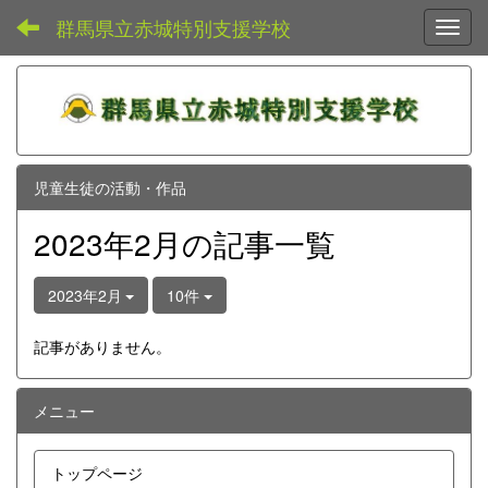
群馬県立赤城特別支援学校
Toggl
児童生徒の活動・作品
2023年2月の記事一覧
2023年2月
10件
記事がありません。
メニュー
トップページ