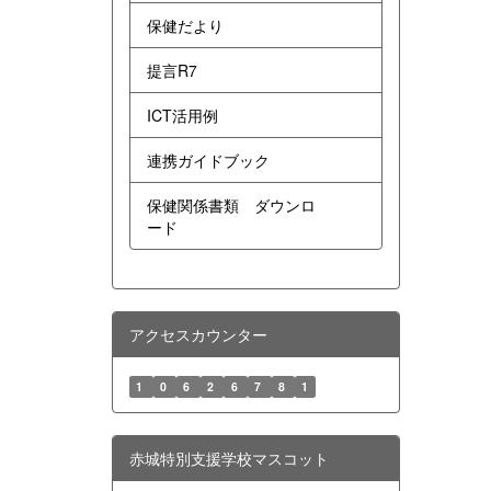
保健だより
提言R7
ICT活用例
連携ガイドブック
保健関係書類 ダウンロ
ード
アクセスカウンター
1
0
6
2
6
7
8
1
赤城特別支援学校マスコット