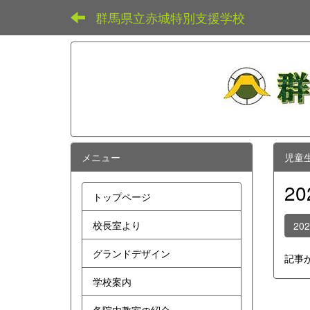
群馬県立赤城特別支援学校
メニュー
児童
2
トップページ
校長室より
20
グランドデザイン
記事
学校案内