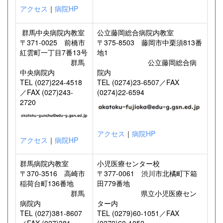
アクセス
｜
病院HP
群馬中央病院内教室
公立藤岡総合病院内教室
〒371-0025 前橋市
〒375-8503 藤岡市中栗須813番
紅雲町一丁目7番13号
地1
群馬
公立藤岡総合病
中央病院内
院内
TEL (027)224-4518
TEL (0274)23-6507／FAX
／FAX (027)243-
(0274)22-6594
2720
アクセス
｜
病院HP
アクセス
｜
病院HP
群馬病院内教室
小児医療センター校
〒370-3516 高崎市
〒377-0061 渋川市北橘町下箱
稲荷台町136番地
田779番地
群馬
県立小児医療セン
病院内
ター内
TEL (027)381-8607
TEL (0279)60-1051／FAX
／FAX (027)381-
(0279)60-1052