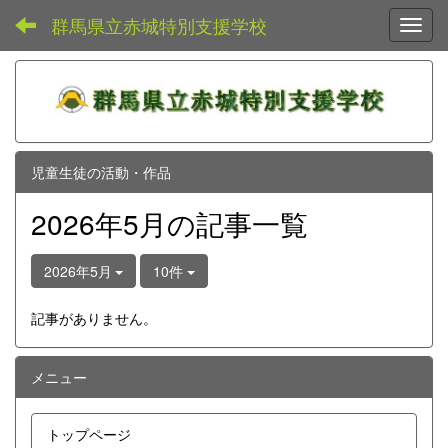
群馬県立赤城特別支援学校
Toggl
児童生徒の活動・作品
2026年5月の記事一覧
2026年5月
10件
記事がありません。
メニュー
トップページ