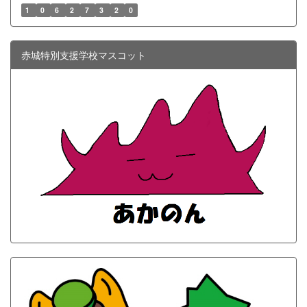
1
0
6
2
7
3
2
0
赤城特別支援学校マスコット